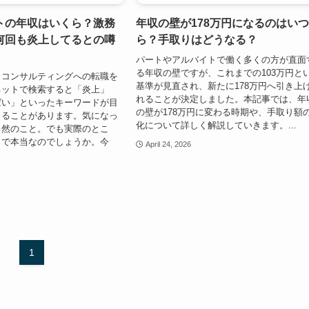
トの年収はいくら？激務
年収の壁が178万円になるのはい
何回も炎上してるとの噂
ら？手取りはどうなる？
パートやアルバイトで働く多くの方が直面
る年収の壁ですが、これまでの103万円と
・コンサルティングへの転職を
基準が見直され、新たに178万円へ引き上
ネットで検索すると「炎上」
れることが決定しました。本記事では、年
ばい」といったキーワードが目
の壁が178万円に変わる時期や、手取り額
くることがあります。気になっ
化について詳しく解説していきます。...
当然のこと。でも実際のとこ
まで本当なのでしょうか。今
April 24, 2026
1