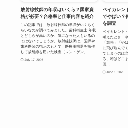
放射線技師の年収はいくら？国家資
ベイカレン
格が必要？合格率と仕事内容を紹介
でやばい？
を調査
この記事では、放射線技師の年収がいくらく
らいなのか調べてみました。歯科衛生士 年収
ベイカレント
とどちらが高いのか、気になった人もいるの
考えたとき、
ではないでしょうか。放射線技師は、医師や
「激務」「や
歯科医師の指示のもとで、医療用機器を操作
に飛び込んで
して放射線を用いた検査（レントゲン、...
てしまうのは
ろ、噂はどこ
July 17, 2026
回...
June 1, 2026