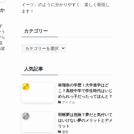
イーツ」のように分かりやすく、楽しく発信し
つか
ます！
す
カテゴリー
いう
げら
収
カ
の変
テ
ゴ
リ
人気記事
ー
林瑠奈の学歴！大学進学はど
こ？高校中学で学生時代はいじ
められっ子だったってほんと？
アイドル
明晰夢は危険？夢だと気付いて
はいけない夢のメリットとデメ
リット
運勢