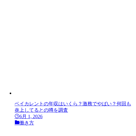
ベイカレントの年収はいくら？激務でやばい？何回も
炎上してるとの噂を調査
6月 1, 2026
働き方