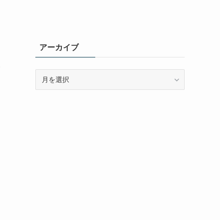
アーカイブ
み
ア
ー
カ
イ
ブ