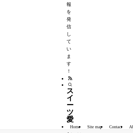
報
を
発
信
し
て
い
ま
す
！
ス
イ
ー
ツ
愛
Home
Site map
Contact
Ab