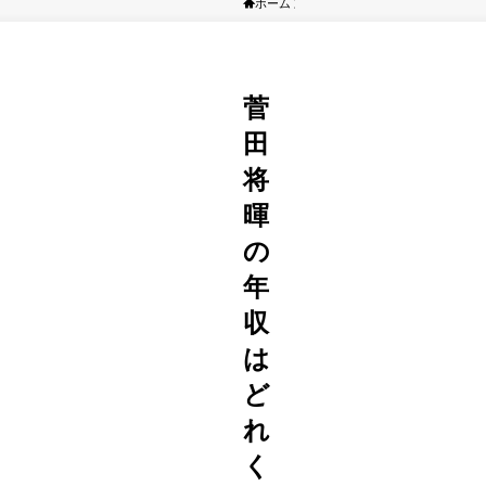
ホーム
エンタメ系
菅
田
将
暉
の
年
収
は
ど
れ
く