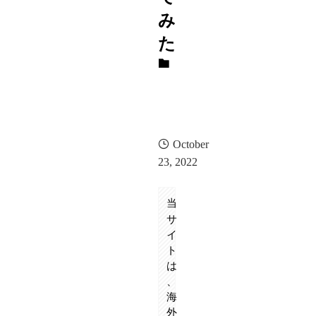
み
た
エ
ン
タ
メ
系
October
23, 2022
当
サ
イ
ト
は
、
海
外