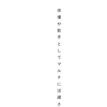
俳
優
や
歌
手
と
し
て
マ
ル
チ
に
活
躍
さ