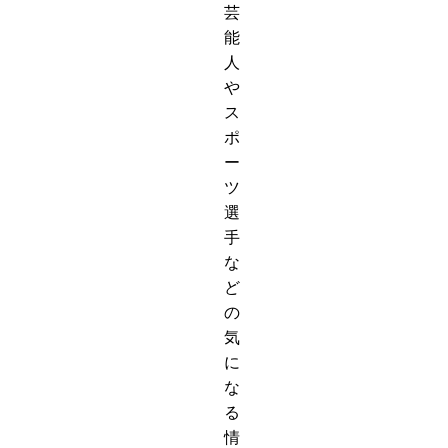
芸
能
人
や
ス
ポ
ー
ツ
選
手
な
ど
の
気
に
な
る
情