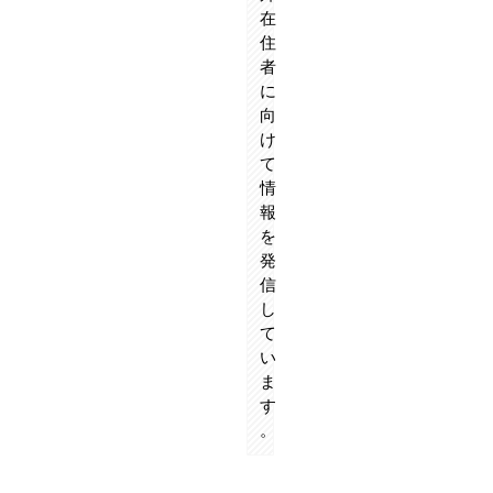
在
住
者
に
向
け
て
情
報
を
発
信
し
て
い
ま
す
。