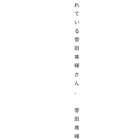
れ
て
い
る
菅
田
将
暉
さ
ん
。
菅
田
将
暉