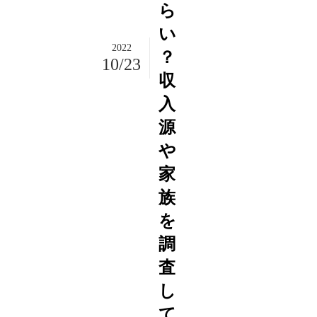
ら
い
2022
？
10/23
収
入
源
や
家
族
を
調
査
し
て