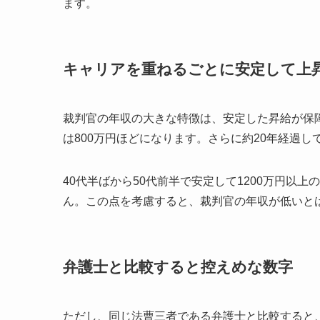
ます。
キャリアを重ねるごとに安定して上
裁判官の年収の大きな特徴は、安定した昇給が保
は800万円ほどになります。さらに約20年経過し
40代半ばから50代前半で安定して1200万円以
ん。この点を考慮すると、裁判官の年収が低いと
弁護士と比較すると控えめな数字
ただし、同じ法曹三者である弁護士と比較すると