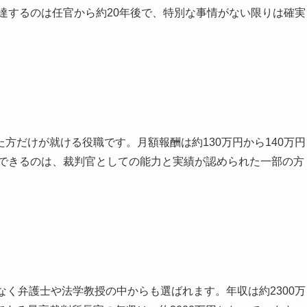
到達するのは任官から約20年後で、特別な事情がない限りは確実
方だけが就ける役職です。月額報酬は約130万円から140万円
達できるのは、裁判官としての能力と実績が認められた一部の方
なく弁護士や法学教授の中からも選ばれます。年収は約2300万