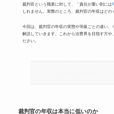
裁判官という職業に対して、「責任が重い割には
しれません。実際のところ、裁判官の年収はどの
今回は、裁判官の年収の実態や等級ごとの違い、
解説していきます。これから法曹界を目指す方や
ださい。
裁判官の年収は本当に低いのか