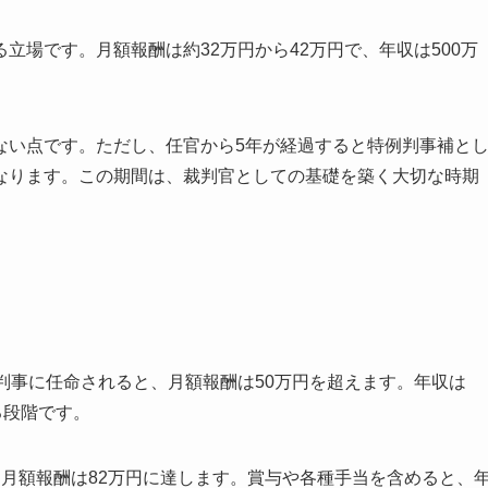
立場です。月額報酬は約32万円から42万円で、年収は500万
ない点です。ただし、任官から5年が経過すると特例判事補と
なります。この期間は、裁判官としての基礎を築く大切な時期
判事に任命されると、月額報酬は50万円を超えます。年収は
る段階です。
月額報酬は82万円に達します。賞与や各種手当を含めると、