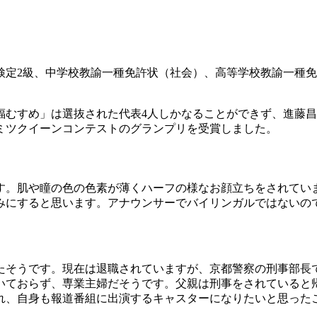
ー検定2級、中学校教諭一種免許状（社会）、高等学校教諭一種
福むすめ」は選抜された代表4人しかなることができず、進藤
チミツクイーンコンテストのグランプリを受賞しました。
す。肌や瞳の色の色素が薄くハーフの様なお顔立ちをされてい
みにすると思います。アナウンサーでバイリンガルではないの
たそうです。現在は退職されていますが、京都警察の刑事部長
いておらず、専業主婦だそうです。父親は刑事をされていると
れ、自身も報道番組に出演するキャスターになりたいと思った