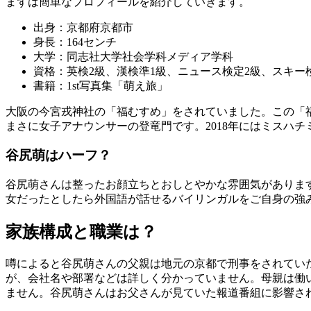
まずは簡単なプロフィールを紹介していきます。
出身：京都府京都市
身長：164センチ
大学：同志社大学社会学科メディア学科
資格：英検2級、漢検準1級、ニュース検定2級、スキ
書籍：1st写真集「萌え旅」
大阪の今宮戎神社の「福むすめ」をされていました。この「
まさに女子アナウンサーの登竜門です。2018年にはミスハ
谷尻萌はハーフ？
谷尻萌さんは整ったお顔立ちとおしとやかな雰囲気がありま
女だったとしたら外国語が話せるバイリンガルをご自身の強
家族構成と職業は？
噂によると谷尻萌さんの父親は地元の京都で刑事をされてい
が、会社名や部署などは詳しく分かっていません。母親は働
ません。谷尻萌さんはお父さんが見ていた報道番組に影響さ