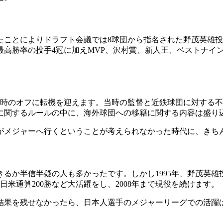
たことによりドラフト会議では8球団から指名された野茂英雄投
高勝率の投手4冠に加えMVP、沢村賞、新人王、ベストナイ
了時のオフに転機を迎えます。当時の監督と近鉄球団に対する
に関するルールの中に、海外球団への移籍に関する内容は盛り
がメジャーへ行くということが考えられなかった時代に、きち
るか半信半疑の人も多かったです。しかし1995年、野茂英雄
米通算200勝など大活躍をし、2008年まで現役を続けます。
結果を残せなかったら、日本人選手のメジャーリーグでの活躍