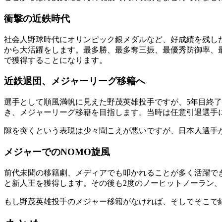
衝撃の近鉄時代
社会人野球時代にオリンピック銀メダルなど、好成績を残し
から大活躍をします。最多勝、最多奪三振、最優秀防御率、最
で獲得することになります。
近鉄退団、メジャーリーグ移籍へ
選手として順風満帆に見えた野茂英雄投手ですが、5年目終
き、メジャーリーグ移籍を目指します。当時は任意引退選手
隙を突くという表現は少々聞こえが悪いですが、日本人選手
メジャーでのNOMO旋風
前代未聞の移籍劇、メディアでも叩かれることが多く活躍でき
と新人王を獲得します。その後も2度のノーヒットノーラン、日
もし野茂英雄投手のメジャー移籍がなければ、そしてそこで