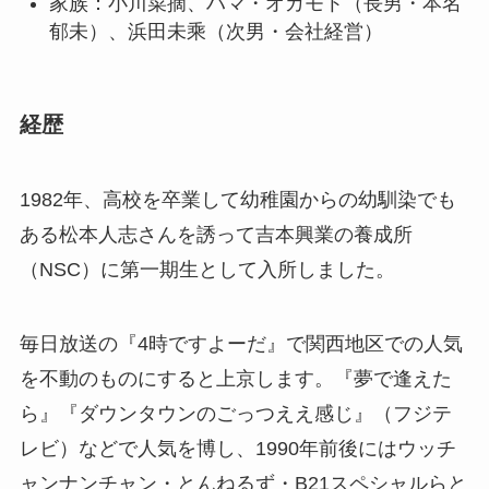
家族：小川菜摘、ハマ・オカモト（長男・本名
郁未）、浜田未乘（次男・会社経営）
経歴
1982年、高校を卒業して幼稚園からの幼馴染でも
ある松本人志さんを誘って吉本興業の養成所
（NSC）に第一期生として入所しました。
毎日放送の『4時ですよーだ』で関西地区での人気
を不動のものにすると上京します。『夢で逢えた
ら』『ダウンタウンのごっつええ感じ』（フジテ
レビ）などで人気を博し、1990年前後にはウッチ
ャンナンチャン・とんねるず・B21スペシャルらと