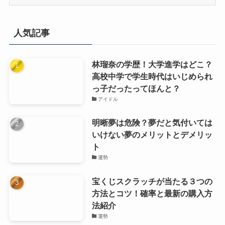
テ
ゴ
リ
人気記事
ー
林瑠奈の学歴！大学進学はどこ？
高校中学で学生時代はいじめられ
っ子だったってほんと？
アイドル
明晰夢は危険？夢だと気付いては
いけない夢のメリットとデメリッ
ト
運勢
宝くじスクラッチが当たる３つの
方法とコツ！確率と最新の購入方
法紹介
運勢