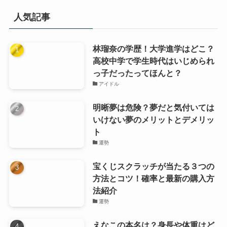
リ
人気記事
ー
林瑠奈の学歴！大学進学はどこ？
高校中学で学生時代はいじめられ
っ子だったってほんと？
アイドル
明晰夢は危険？夢だと気付いては
いけない夢のメリットとデメリッ
ト
運勢
宝くじスクラッチが当たる３つの
方法とコツ！確率と最新の購入方
法紹介
運勢
えなこの本名は？身長や体重はど