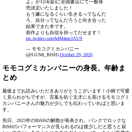
よ』が12/4(金)に全国書店にて一般発
売決定いたしました！
もう嫌になるくらい生きるってなんだ
ろ、自分ってなんだろうと向き合った
結果できた本です。
前作よりも自信を持ってだせます！
pic.twitter.com/hdM4pp3AU9
— モモコグミカンパニー
(@GUMi_BiSH)
October 29, 2020
モモコグミカンパニーの身長、年齢ま
とめ
最後までお読みいただきありがとうございます！小柄で可愛
く見られがちですが、言葉を紡ぐ文才にも長けるモモコグミ
カンパニーさんの魅力が少しでも伝わっていればと思いま
す。
先日、2023年のBiSHの解散が発表され、パンクでロックな
BiSHのパフォーマンスが見られるのは後少しだと思うと寂