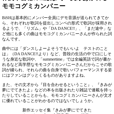
モモコグミカンパニー
BiSHは基本的にメンバー全員にデモ音源が送られてきてか
ら、それぞれが歌詞を提出しコンペの形式で歌詞が採用され
るようで、「リズム」や「DA DANCE!!」、「まだ途中」な
ど他にも多くの曲はモモコグミカンパニーさんが作られた詞
なんです。
曲中には「ダンスしよーよそうでもいいよ テストのこと
は」（DA DANCE!!より）など、普段の生活の中で口にしそ
うな身近な歌詞や、「summertime」では全編英語で詞が書か
れるなど高学歴なモモコグミカンパニーさんだからこその歌
詞が綴られ、それらの曲を自身で歌いパフォーマンスする姿
にはファンはグッとくるものがありますよね。
また、その文才から『目を合わせるということ』、『きみが
夢にでてきたよ』などの本を出版されたり雑誌で連載を持っ
たりしていることからも、モモコグミカンパニーさんが文才
に優れていることがわかるのではないでしょうか。
新作エッセイ集『きみが夢にでてきた