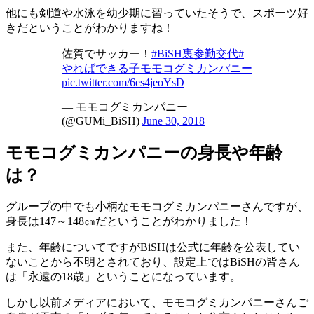
他にも剣道や水泳を幼少期に習っていたそうで、スポーツ好
きだということがわかりますね！
佐賀でサッカー！
#BiSH裏参勤交代
#
やればできる子モモコグミカンパニー
pic.twitter.com/6es4jeoYsD
— モモコグミカンパニー
(@GUMi_BiSH)
June 30, 2018
モモコグミカンパニーの身長や年齢
は？
グループの中でも小柄なモモコグミカンパニーさんですが、
身長は147～148㎝だということがわかりました！
また、年齢についてですがBiSHは公式に年齢を公表してい
ないことから不明とされており、設定上ではBiSHの皆さん
は「永遠の18歳」ということになっています。
しかし以前メディアにおいて、モモコグミカンパニーさんご