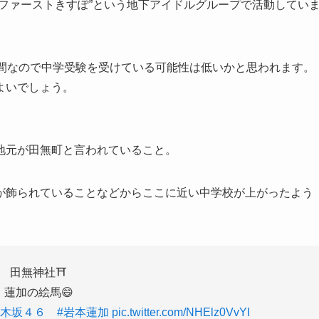
ファーストきすぽ”という地下アイドルグループで活動してい
期間なので中学受験を受けている可能性は低いかと思われます。
よいでしょう。
地元が田無町と言われていること。
が飾られていることなどからここに近い中学校が上がったよう
田無神社⛩️
蓮加の絵馬😄
乃木坂４６
#岩本蓮加
pic.twitter.com/NHElz0VvYI